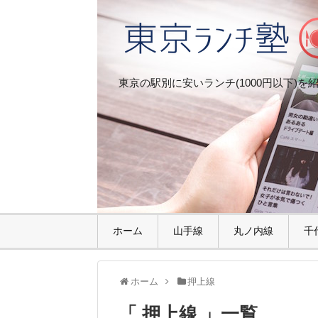
東京の駅別に安いランチ(1000円以下)を
ホーム
山手線
丸ノ内線
千
ホーム
押上線
「 押上線 」一覧