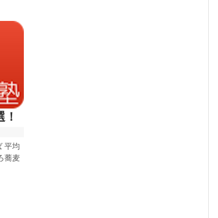
選！
ば 平均
ろ蕎麦