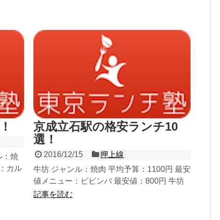
選！
京成立石駅の格安ランチ10
選！
2016/12/15
押上線
ル：焼
ー：カル
牛坊 ジャンル：焼肉 平均予算：1100円 最安
定食
値メニュー：ビビンバ 最安値：800円 牛坊
ジャンル：焼肉...
記事を読む