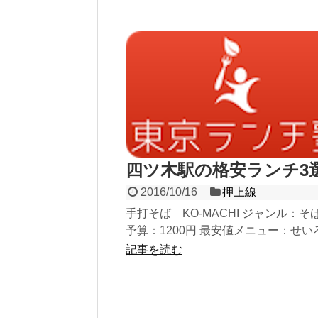
四ツ木駅の格安ランチ3
2016/10/16
押上線
手打そば KO-MACHI ジャンル：そ
予算：1200円 最安値メニュー：せい
最安値：550円 ...
記事を読む