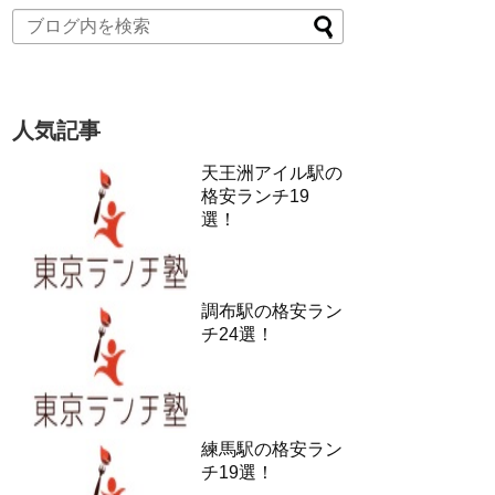
人気記事
天王洲アイル駅の
格安ランチ19
選！
調布駅の格安ラン
チ24選！
練馬駅の格安ラン
チ19選！