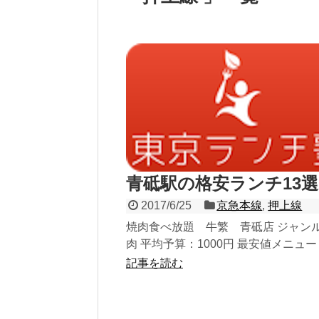
青砥駅の格安ランチ13
2017/6/25
京急本線
,
押上線
焼肉食べ放題 牛繁 青砥店 ジャン
肉 平均予算：1000円 最安値メニュ
ビ焼肉定食（並）、鶏豚の味噌焼肉
記事を読む
（並...