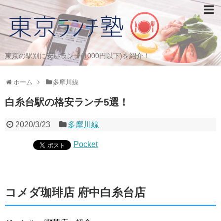
東京の駅別に安いランチ(1000円以下)を紹介！
ホーム
多摩川線
白糸台駅の格安ランチ5選！
2020/3/23
多摩川線
Pocket
コメダ珈琲店 府中白糸台店