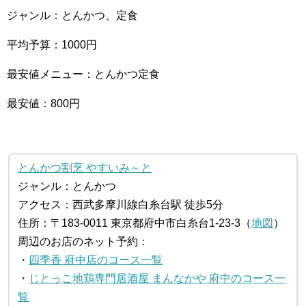
ジャンル：とんかつ、定食
平均予算：1000円
最安値メニュー：とんかつ定食
最安値：800円
とんかつ割烹 やすいみ～と
ジャンル：とんかつ
アクセス：西武多摩川線白糸台駅 徒歩5分
住所：〒183-0011 東京都府中市白糸台1-23-3（
地図
）
周辺のお店のネット予約：
・
四季香 府中店のコース一覧
・
じとっこ地鶏専門居酒屋 まんなかや 府中のコース一
覧