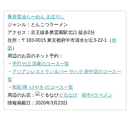
豚骨醤油らーめん まぼろし
ジャンル：とんこつラーメン
アクセス：京王線多磨霊園駅北口 徒歩2分
住所：〒183-0015 東京都府中市清水が丘3-22-1（
地
図
）
周辺のお店のネット予約：
・
手打そば 清庵のコース一覧
・
アジアンレストラン＆バー サハラ 府中店のコース一
覧
・
和彩 欅 ‐けやき‐のコース一覧
周辺のお店：
ぐるなび
府中×ラーメン
情報掲載日：2020年3月23日