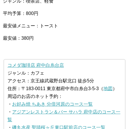
ジャンル：喫茶店、軽食
平均予算：800円
最安値メニュー：トースト
最安値：380円
コメダ珈琲店 府中白糸台店
ジャンル：カフェ
アクセス：京王線武蔵野台駅北口 徒歩5分
住所：〒183-0011 東京都府中市白糸台3-5-3（
地図
）
周辺のお店のネット予約：
・
お好み焼 ちあき 分倍河原のコース一覧
・
アジアンレストラン＆バー サハラ 府中店のコース一
覧
・
磯丸水産 聖蹟桜ヶ丘東口駅前店のコース一覧