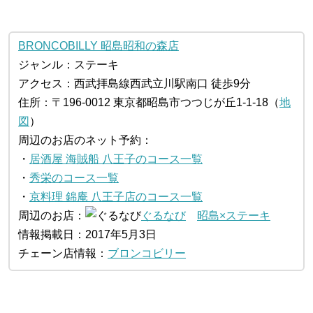
BRONCOBILLY 昭島昭和の森店
ジャンル：ステーキ
アクセス：西武拝島線西武立川駅南口 徒歩9分
住所：〒196-0012 東京都昭島市つつじが丘1-1-18（
地
図
）
周辺のお店のネット予約：
・
居酒屋 海賊船 八王子のコース一覧
・
秀栄のコース一覧
・
京料理 錦庵 八王子店のコース一覧
周辺のお店：
ぐるなび
昭島×ステーキ
情報掲載日：2017年5月3日
チェーン店情報：
ブロンコビリー