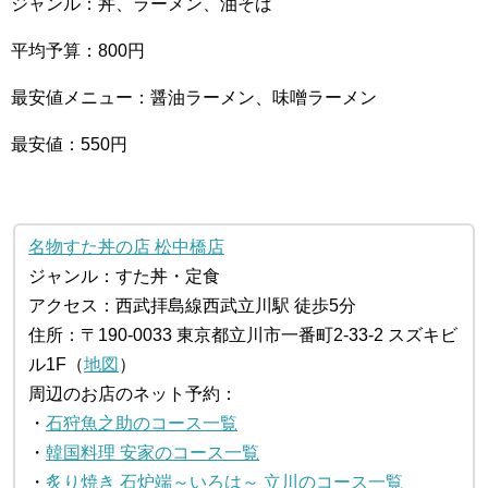
ジャンル：丼、ラーメン、油そば
平均予算：800円
最安値メニュー：醤油ラーメン、味噌ラーメン
最安値：550円
名物すた丼の店 松中橋店
ジャンル：すた丼・定食
アクセス：西武拝島線西武立川駅 徒歩5分
住所：〒190-0033 東京都立川市一番町2-33-2 スズキビ
ル1F（
地図
）
周辺のお店のネット予約：
・
石狩魚之助のコース一覧
・
韓国料理 安家のコース一覧
・
炙り焼き 石炉端～いろは～ 立川のコース一覧