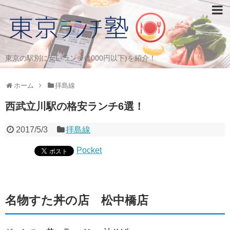
東京の駅別に安いランチ(1000円以下)を紹介！
ホーム
拝島線
西武立川駅の格安ランチ6選！
2017/5/3
拝島線
Pocket
名物すた丼の店 松中橋店