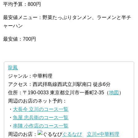
平均予算：800円
最安値メニュー：野菜たっぷりタンメン、ラーメンと半チ
ャーハン
最安値：700円
龍鳳
ジャンル：中華料理
アクセス：西武拝島線西武立川駅南口 徒歩6分
住所：〒190-0033 東京都立川市一番町2-35（
地図
）
周辺のお店のネット予約：
・
大長今 立川のコース一覧
・
魚屋 忠兵衛のコース一覧
・
串陣 小作店のコース一覧
周辺のお店：
ぐるなび
立川×中華料理