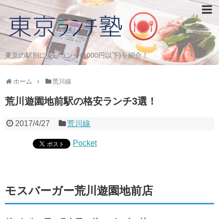
東京の駅別に安いランチ(1000円以下)を紹介！
ホーム
荒川線
荒川遊園地前駅の格安ランチ3選！
2017/4/27
荒川線
Pocket
モスバーガー荒川遊園地前店