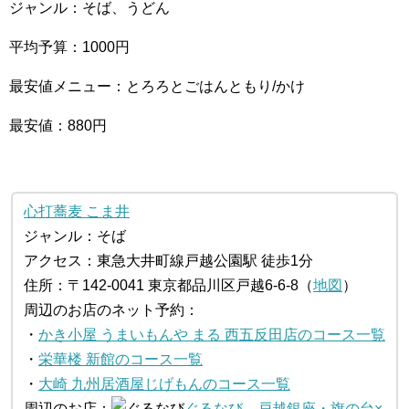
ジャンル：そば、うどん
平均予算：1000円
最安値メニュー：とろろとごはんともり/かけ
最安値：880円
心打蕎麦 こま井
ジャンル：そば
アクセス：東急大井町線戸越公園駅 徒歩1分
住所：〒142-0041 東京都品川区戸越6-6-8（
地図
）
周辺のお店のネット予約：
・
かき小屋 うまいもんや まる 西五反田店のコース一覧
・
栄華楼 新館のコース一覧
・
大崎 九州居酒屋じげもんのコース一覧
周辺のお店：
ぐるなび
戸越銀座・旗の台×