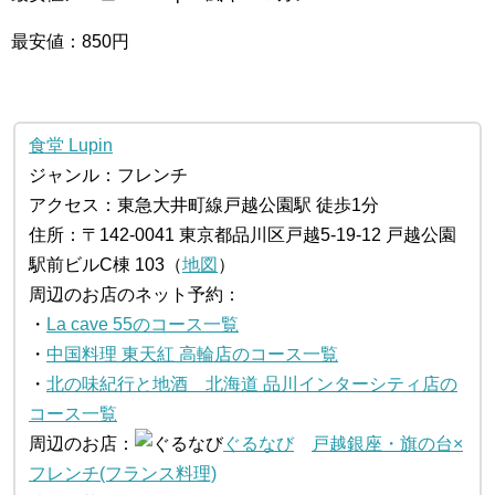
最安値：850円
食堂 Lupin
ジャンル：フレンチ
アクセス：東急大井町線戸越公園駅 徒歩1分
住所：〒142-0041 東京都品川区戸越5-19-12 戸越公園
駅前ビルC棟 103（
地図
）
周辺のお店のネット予約：
・
La cave 55のコース一覧
・
中国料理 東天紅 高輪店のコース一覧
・
北の味紀行と地酒 北海道 品川インターシティ店の
コース一覧
周辺のお店：
ぐるなび
戸越銀座・旗の台×
フレンチ(フランス料理)