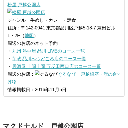
松屋 戸越公園店
ジャンル：牛めし・カレー・定食
住所：〒142-0041 東京都品川区戸越5-18-7 兼田ビル
1・2F（
地図
）
周辺のお店のネット予約：
・
九州 熱中屋 品川 LIVEのコース一覧
・
芋蔵 品川べつどころ店のコース一覧
・
居酒屋 土間土間 五反田西口店のコース一覧
周辺のお店：
ぐるなび
戸越銀座・旗の台×
丼物
情報掲載日：2016年11月5日
マクドナルド 戸越公園店