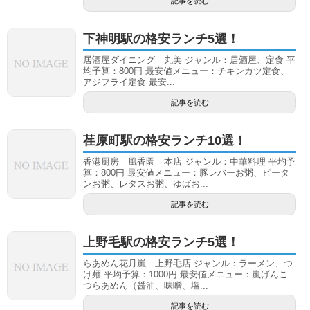
記事を読む
下神明駅の格安ランチ5選！
居酒屋ダイニング 丸美 ジャンル：居酒屋、定食 平
均予算：800円 最安値メニュー：チキンカツ定食、
アジフライ定食 最安...
記事を読む
荏原町駅の格安ランチ10選！
香港厨房 風香園 本店 ジャンル：中華料理 平均予
算：800円 最安値メニュー：豚レバーお粥、ピータ
ンお粥、レタスお粥、ゆばお...
記事を読む
上野毛駅の格安ランチ5選！
らあめん花月嵐 上野毛店 ジャンル：ラーメン、つ
け麺 平均予算：1000円 最安値メニュー：嵐げんこ
つらあめん（醤油、味噌、塩...
記事を読む