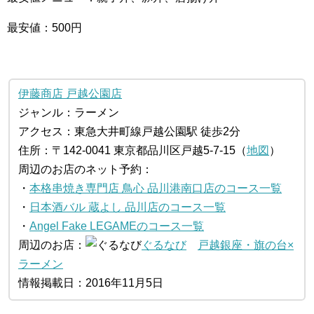
最安値：500円
伊藤商店 戸越公園店
ジャンル：ラーメン
アクセス：東急大井町線戸越公園駅 徒歩2分
住所：〒142-0041 東京都品川区戸越5-7-15（
地図
）
周辺のお店のネット予約：
・
本格串焼き専門店 鳥心 品川港南口店のコース一覧
・
日本酒バル 蔵よし 品川店のコース一覧
・
Angel Fake LEGAMEのコース一覧
周辺のお店：
ぐるなび
戸越銀座・旗の台×
ラーメン
情報掲載日：2016年11月5日