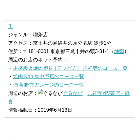
千
ジャンル：喫茶店
アクセス：京王井の頭線井の頭公園駅 徒歩1分
住所：〒181-0001 東京都三鷹市井の頭3-31-1（
地図
）
周辺のお店のネット予約：
・
本格炭火焼肉 鉄8（テッパチ） 吉祥寺のコース一覧
・
焼肉 Kan 東中野店のコース一覧
・
酒場 野方ガレージのコース一覧
周辺のお店：
ぐるなび
吉祥寺×喫茶店・軽
食
情報掲載日：2019年6月13日