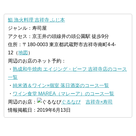
鮨 漁火料理 吉祥寺 ふじ本
ジャンル：寿司屋
アクセス：京王井の頭線井の頭公園駅 徒歩9分
住所：〒180-0003 東京都武蔵野市吉祥寺南町4-4-
12（
地図
）
周辺のお店のネット予約：
・
熟成和牛焼肉 エイジング・ビーフ 吉祥寺店のコース
一覧
・
純米酒＆ワイン×個室 落日酒楽のコース一覧
・
ワイン食堂 MAREA（マレーア）のコース一覧
周辺のお店：
ぐるなび
吉祥寺×寿司
情報掲載日：2019年6月13日